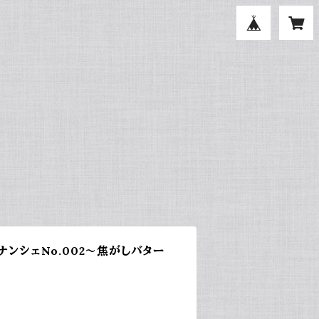
ナンシェNo.002～焦がしバター