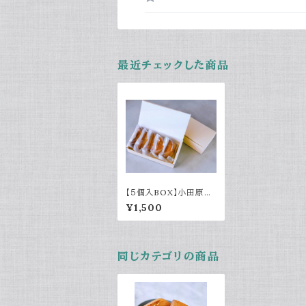
最近チェックした商品
【５個入BOX】小田原フ
ィナンシェNo.002～焦
¥1,500
がしバター香る～
同じカテゴリの商品