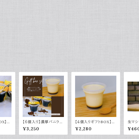
OX】黒
【６個入り】濃厚バニラプ
【４個入りギフトBOX】濃
生マシ
ー
リン＆黒琥珀コーヒーゼ
厚バニラプリン
ーロン
¥3,250
¥2,280
¥46
リーギフト