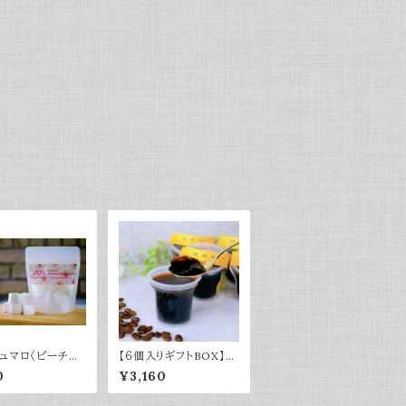
ュマロ〈ピーチウ
【６個入りギフトBOX】黒
〉
琥珀コーヒーゼリー
0
¥3,160