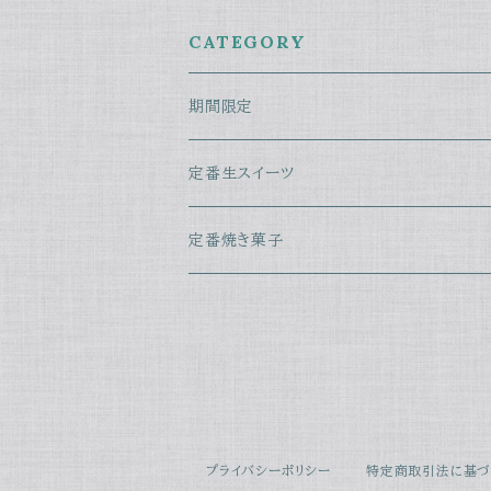
CATEGORY
期間限定
バレンタイン
定番生スイーツ
生菓子
夏季限定
生マシュマロ
定番焼き菓子
焼き菓子
プリン
プライバシーポリシー
特定商取引法に基づ