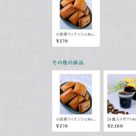
小田原フィナンシェNo.
002～焦がしバター香
¥270
る～
その他の商品
小田原フィナンシェNo.
【４個入りギフトB
002～焦がしバター香
琥珀コーヒーゼリ
¥270
¥2,160
る～