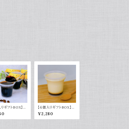
入りギフトBOX】黒
【４個入りギフトBOX】濃
ーヒーゼリー
厚バニラプリン
60
¥2,280