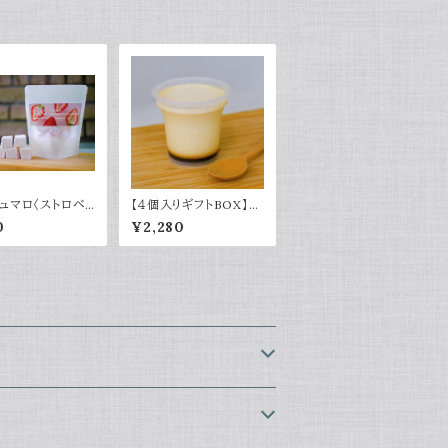
ュマロ〈ストロベリ
【４個入りギフトBOX】濃
厚バニラプリン
0
¥2,280