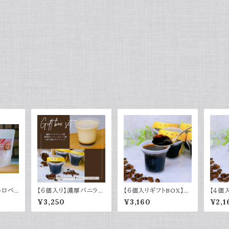
トロベリ
【６個入り】濃厚バニラプ
【６個入りギフトBOX】黒
【４個
リン＆黒琥珀コーヒーゼ
琥珀コーヒーゼリー
琥珀コ
¥3,250
¥3,160
¥2,1
リーギフト