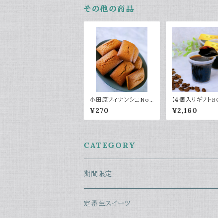
その他の商品
小田原フィナンシェNo.
【４個入りギフトB
002～焦がしバター香
琥珀コーヒーゼリ
¥270
¥2,160
る～
CATEGORY
期間限定
バレンタイン
定番生スイーツ