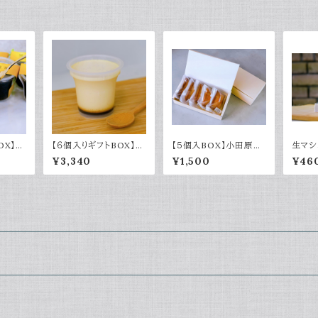
OX】黒
【６個入りギフトBOX】濃
【５個入BOX】小田原フ
生マシ
ー
厚バニラプリン
ィナンシェNo.002～焦
ー〉
¥3,340
¥1,500
¥46
がしバター香る～